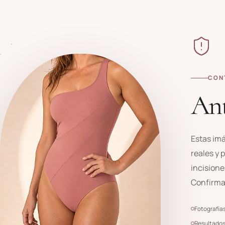
CON
Ant
Estas im
reales y 
incisione
Confirma
Fotografía
Resultados