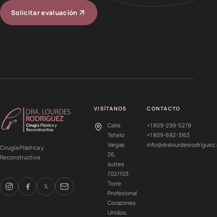
Solicitar evaluación
VISÍTANOS
CONTACTO
Calle
+1 809-299-5278
Tetelo
+1 809-692-3163
Vargas
info@dralourdesrodriguez
Cirugía Plástica y
26,
Reconstructiva
suites
702/703
Torre
𝕏
Profesional
Corazones
Unidos,