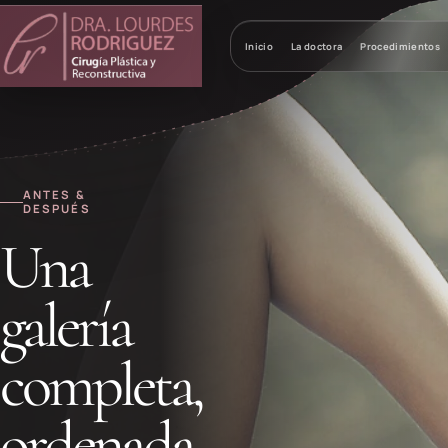
Inicio
La doctora
Procedimientos
ANTES &
DESPUÉS
Una
galería
completa,
ordenada