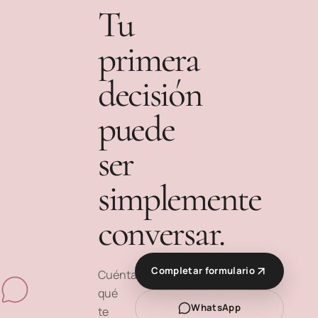
Tu
primera
decisión
puede
ser
simplemente
conversar.
Completar formulario
Cuéntanos
qué
WhatsApp
te