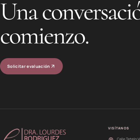
Una conversació
comienzo.
Solicitar evaluación
VISÍTANOS
Calle Tetelo V