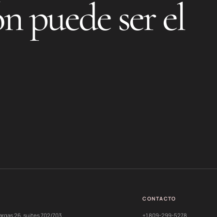
n puede ser el
CONTACTO
argas 26, suites 702/703
+1 809-299-5278