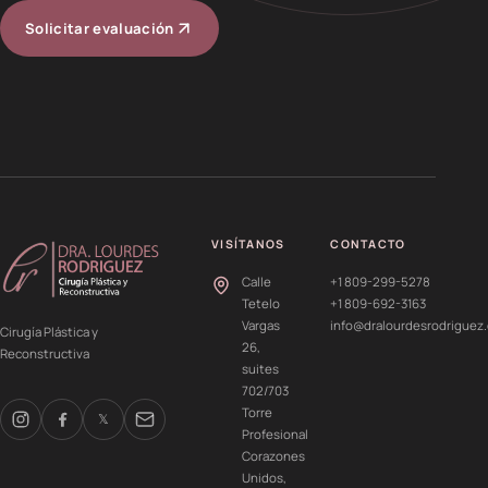
Solicitar evaluación
VISÍTANOS
CONTACTO
Calle
+1 809-299-5278
Tetelo
+1 809-692-3163
Vargas
info@dralourdesrodriguez
Cirugía Plástica y
26,
Reconstructiva
suites
702/703
Torre
𝕏
Profesional
Corazones
Unidos,