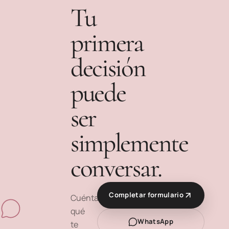
Tu
primera
decisión
puede
ser
simplemente
conversar.
Completar formulario
Cuéntanos
qué
WhatsApp
te