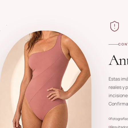
CON
Ant
Estas im
reales y 
incisione
Confirma
Fotografía
Resultados