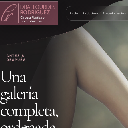
Inicio
La doctora
Procedimientos
ANTES &
DESPUÉS
Una
galería
completa,
ordenada